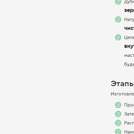
Дуб
зер
Нат
чис
Цел
вну
мас
буд
Этапы
Изготовле
Про
Зат
Рас
Нан