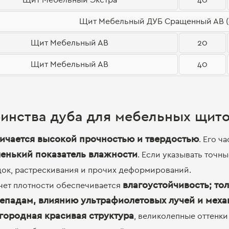
Щит Мебельный ДУБ Сращенный АВ (с
Щит Мебельный АВ
20
Щит Мебельный АВ
40
инства дуба для мебельных щит
ичается высокой прочностью и твердостью
. Его ч
енький показатель влажности
. Если указывать точн
док, растрескивания и прочих деформирований.
влагоустойчивость; то
счет плотности обеспечивается
епадам, влиянию ультрафиолетовых лучей и мех
городная красивая структура
, великолепные оттенки