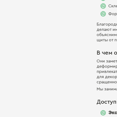
Скл
Фор
Благородн
делают им
объясним
щиты от 
В чем 
Они заме
деформир
привлекат
для декор
сращенног
Мы занима
Доступ
Экс