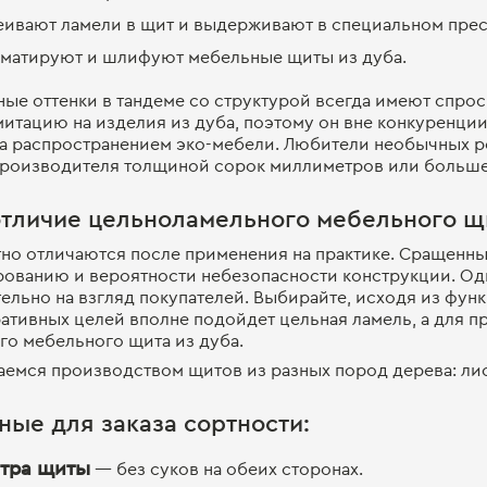
еивают ламели в щит и выдерживают в специальном прес
матируют и шлифуют мебельные щиты из дуба.
ые оттенки в тандеме со структурой всегда имеют спр
итацию на изделия из дуба, поэтому он вне конкуренции
а распространением эко-мебели. Любители необычных р
производителя толщиной сорок миллиметров или больш
отличие цельноламельного мебельного щи
тно отличаются после применения на практике. Сращен
ованию и вероятности небезопасности конструкции. Од
ельно на взгляд покупателей. Выбирайте, исходя из функ
ативных целей вполне подойдет цельная ламель, а для п
о мебельного щита из дуба.
емся производством щитов из разных пород дерева: лис
ные для заказа сортности:
тра щиты
— без суков на обеих сторонах.