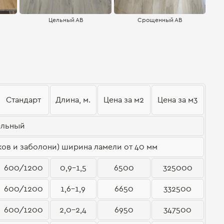
Цельный АВ
Срощенный АВ
Стандарт
Длина, м.
Цена за м2
Цена за м3
ельный
ов и заболони) ширина ламели от 40 мм
600/1200
0,9-1,5
6500
325000
600/1200
1,6-1,9
6650
332500
600/1200
2,0-2,4
6950
347500