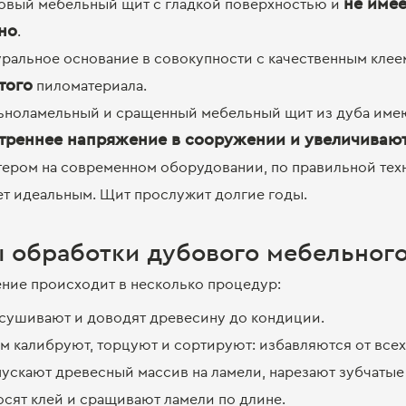
не имее
овый мебельный щит с гладкой поверхностью и
но​
.
уральное основание в совокупности с качественным кле
того
пиломатериала.
ьноламельный и сращенный мебельный щит из дуба имею
треннее напряжение в сооружении и увеличивают
тером на современном оборудовании, по правильной техн
ет идеальным. Щит прослужит долгие годы.
 обработки дубового мебельног
ние происходит в несколько процедур:
сушивают и доводят древесину до кондиции.
ем калибруют, торцуют и сортируют: избавляются от всех
пускают древесный массив на ламели, нарезают зубчатые
осят клей и сращивают ламели по длине.