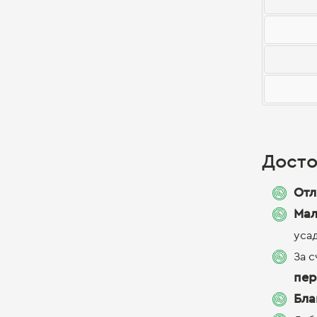
Досто
Отл
Мал
уса
За 
пер
Бла