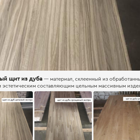
ый щит из дуба
— материал, склеенный из обработанны
 и эстетическим составляющим цельным массивным изде