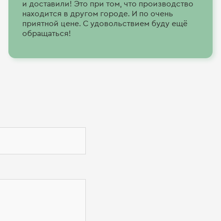
и доставили! Это при том, что производство
находится в другом городе. И по очень
приятной цене. С удовольствием буду ещё
обращаться!