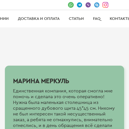
АНИИ
ДОСТАВКА И ОПЛАТА
СТАТЬИ
FAQ
КОНТАКТ
МАРИНА МЕРКУЛЬ
Единственная компания, которая смогла мне
помочь и сделала это очень оперативно!
Нужна была маленькая столешница из
сращенного дубового щита 45*45 см. Никому
не был интересен такой несущественный
заказ, а ребята не отмахнулись, внимательно
отнеслись, и в день обращения всё сделали